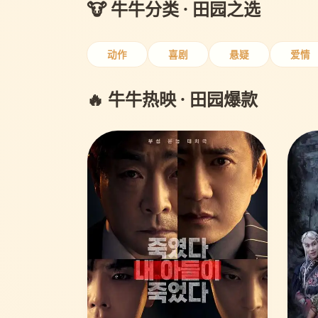
🐮 牛牛分类 · 田园之选
动作
喜剧
悬疑
爱情
🔥 牛牛热映 · 田园爆款