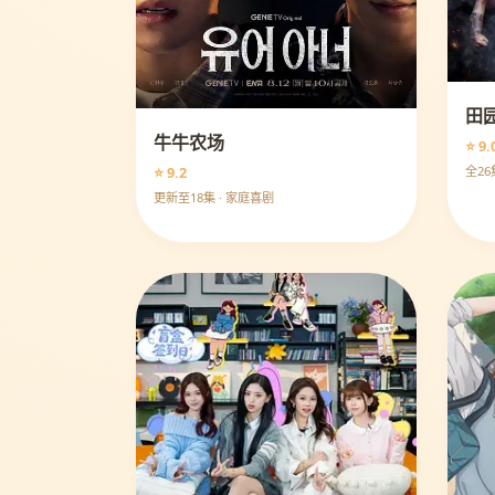
田
牛牛农场
⭐ 9.
全26
⭐ 9.2
更新至18集 · 家庭喜剧