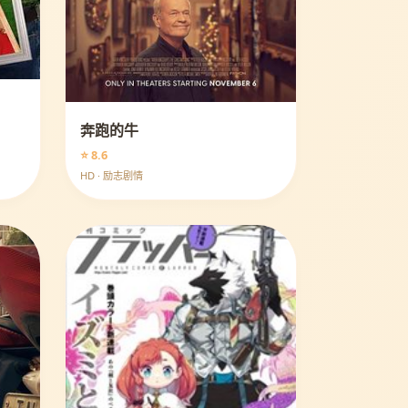
奔跑的牛
⭐ 8.6
HD · 励志剧情