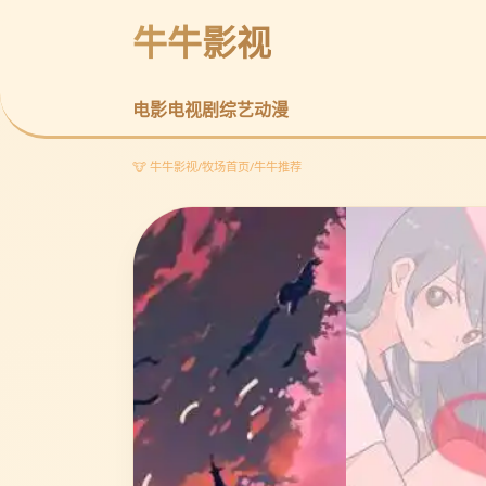
牛牛影视
电影
电视剧
综艺
动漫
🐮 牛牛影视
/
牧场首页
/
牛牛推荐