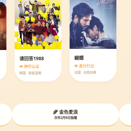
蝴蝶
请回答1988
💎 高分行云
👑 神作认证
法国 · 治愈经典
韩国 · 家庭温情
🌾 金色麦浪
次年2月9日独播