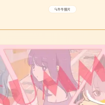
🔍
牛牛搜片