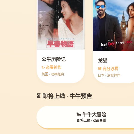
公牛历险记
龙猫
✨ 必看神作
🌸 高分必看
美国 · 动画经典
日本 · 治愈神作
⏳ 即将上线 · 牛牛预告
🐂 牛牛大冒险
即将上线 · 动画喜剧