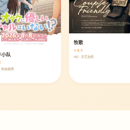
牧歌
⭐ 8.3
牛小队
HD · 文艺治愈
1
· 热血搞笑