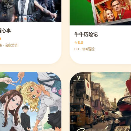
园心事
牛牛历险记
0
⭐ 8.8
集 · 治愈爱情
HD · 动画冒险