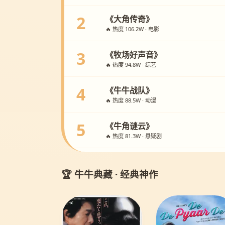
2
《大角传奇》
🔥 热度 106.2W · 电影
3
《牧场好声音》
🔥 热度 94.8W · 综艺
4
《牛牛战队》
🔥 热度 88.5W · 动漫
5
《牛角谜云》
🔥 热度 81.3W · 悬疑剧
🏆 牛牛典藏 · 经典神作